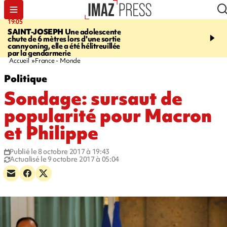
19:05
20:44
SAINT-JOSEPH
Une adolescente
À RETENIR CE SOIR
G
chute de 6 mètres lors d'une sortie
rouée de coups, cycliste,
cannyoning, elle a été hélitreuillée
personne disparue et c
par la gendarmerie
para-natation
Accueil
France - Monde
Politique
Sondage: sursaut de
popularité pour Macron
et Philippe
Publié le 8 octobre 2017 à 19:43
Actualisé le 9 octobre 2017 à 05:04