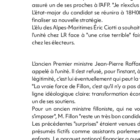
assuré un de ses proches à l'AFP. "Je n'exclus
L'état-major du candidat se réunira à 18H0
finaliser sa nouvelle stratégie.
L'élu des Alpes-Maritimes Éric Ciotti a souhai
l'unité chez LR face à "une crise terrible" fa
chez les électeurs.
L'ancien Premier ministre Jean-Pierre Raffar
appelé à l'unité. Il s'est refusé, pour l'instant
légitimité, c'est lui éventuellement qui peut la
"La vraie force de Fillon, c'est qu'il n'y a pa
ligne idéologique claire: transformation éco
un de ses soutiens.
Pour un ancien ministre filloniste, qui ne v
s'imposer", M. Fillon "reste un très bon candidat
Les précédentes "surprises" étaient venues 
présumés fictifs comme assistants parlemen
enfants. Le parquet national financier a ouv