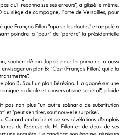
 pas qu'il reconnaisse ses erreurs", a glissé le même.
0 au siège de campagne, Porte de Versailles, pour
té que François Fillon "apaise les doutes" et appelé à
isant poindre la "peur" de "perdre" la présidentielle
in, soutien d'Alain Juppé pour la primaire, a aussi
, à envisager un plan B: "C'est (François Fillon) qui a la
 transmettre".
s de plan B. Sauf un plan Bérézina. Il a gagné sur une
nomique radicale et conservatisme sociétal", plaide
oit pas non plus "un autre scénario de substitution
" et "peut s'en tirer, sauf nouvelle surprise".
du Canard enchaîné et de ses révélations d'emplois
taires de l'épouse de M. Fillon et de deux de ses
ert une enquête. Le candidat, son épouse, plusieurs