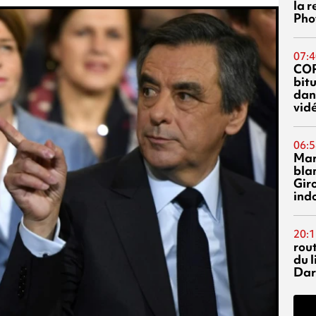
la 
Phot
07:4
CO
bitu
dans
vidé
06:5
Mar
blan
Giro
ind
20:1
rout
du l
Dar