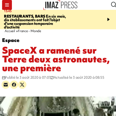
15:45
17:17
RESTAURANTS, BARS
En six mois,
"LE DERNIER REFUG
dix établissements ont fait l'objet
Angeles, un homme vit 
d'une suspension temporaire
panneau publicitaire po
d'activité
promouvoir un film Netf
Accueil
France - Monde
Espace
SpaceX a ramené sur
Terre deux astronautes,
une première
Publié le 3 août 2020 à 07:07
Actualisé le 3 août 2020 à 08:55