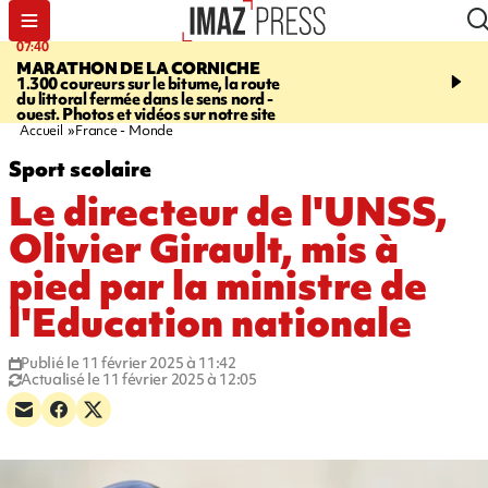
07:40
10:33
MARATHON DE LA CORNICHE
ASSOCIATIONS
Protec
1.300 coureurs sur le bitume, la route
l’enfance - une nouvelle
du littoral fermée dans le sens nord -
Stop VIF organisée à La
ouest. Photos et vidéos sur notre site
Accueil
France - Monde
Sport scolaire
Le directeur de l'UNSS,
Olivier Girault, mis à
pied par la ministre de
l'Education nationale
Publié le 11 février 2025 à 11:42
Actualisé le 11 février 2025 à 12:05