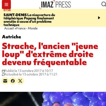
07:58
10:02
SAINT-DENIS
La réouverture du
FOOT
Trois jeunes réun
téléphérique Papang finalement
intègrent des centres d
annulée à cause d'un problème
prestigieux et visent le
technique
professionnel
Accueil
France - Monde
Autriche
Strache, l'ancien "jeune
loup" d'extrême droite
devenu fréquentable
Publié le 13 octobre 2017 à 10:17
Actualisé le 13 octobre 2017 à 11:21