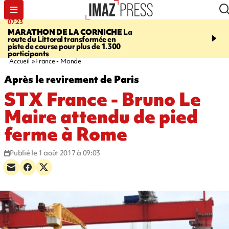
07:23
08:37
MARATHON DE LA CORNICHE
La
SAINT-DENIS
Lancemen
route du Littoral transformée en
braderie de l'océan pour
piste de course pour plus de 1.300
pouvoir d'achat des fami
participants
soutenir les commerçan
Accueil
France - Monde
Après le revirement de Paris
STX France - Bruno Le
Maire attendu de pied
ferme à Rome
Publié le 1 août 2017 à 09:03