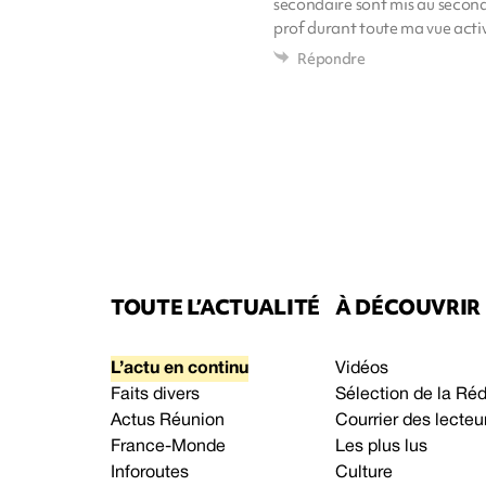
secondaire sont mis au second p
prof durant toute ma vue acti
Répondre
TOUTE L’ACTUALITÉ
À DÉCOUVRIR
L’actu en continu
Vidéos
Faits divers
Sélection de la Ré
Actus Réunion
Courrier des lecteu
France-Monde
Les plus lus
Inforoutes
Culture