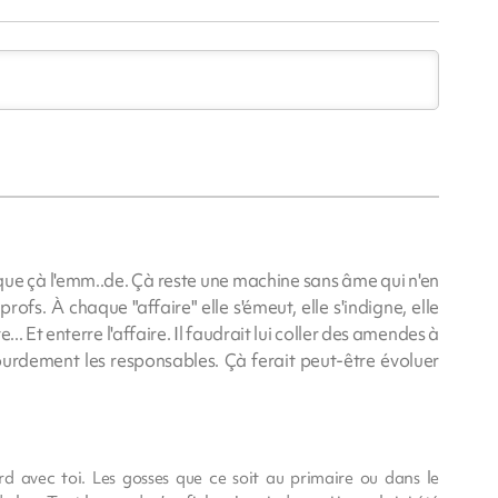
 que çà l'emm..de. Çà reste une machine sans âme qui n'en
ofs. À chaque "affaire" elle s'émeut, elle s'indigne, elle
... Et enterre l'affaire. Il faudrait lui coller des amendes à
urdement les responsables. Çà ferait peut-être évoluer
rd avec toi. Les gosses que ce soit au primaire ou dans le