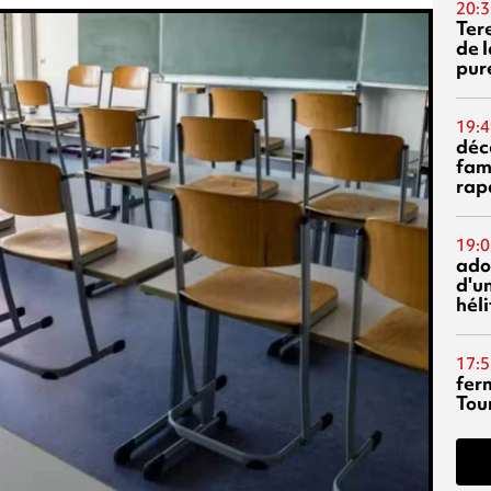
20:3
Ter
de l
pur
19:4
déc
fam
rap
19:0
ado
d'un
hél
17:5
fer
Tour