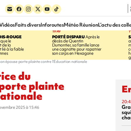
Vidéos
Faits divers
Inforoutes
Météo Réunion
L’actu des coll
19:49
1
OIS-ROUGE
PORTÉ DISPARU
Après le
S
 que le
décès de Quentin
a
t de la
Dumontier, sa famille lance
m
ié à la faible
une cagnotte pour rapatrier
c
annes
son corps en Hexagone
h
g
: son épouse porte plainte contre l’Éducation nationale
rice du
porte plainte
En
nationale
20:4
Gra
novembre 2025 à 15:46
squ
cha