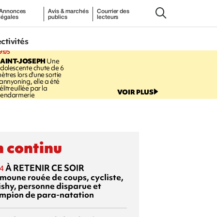
Annonces
Avis & marchés
Courrier des
légales
publics
lecteurs
ectivités
9:05
AINT-JOSEPH
Une
dolescente chute de 6
ètres lors d'une sortie
annyoning, elle a été
élitreuillée par la
VOIR PLUS
endarmerie
 continu
À RETENIR CE SOIR
4
moune rouée de coups, cycliste,
ishy, personne disparue et
mpion de para-natation