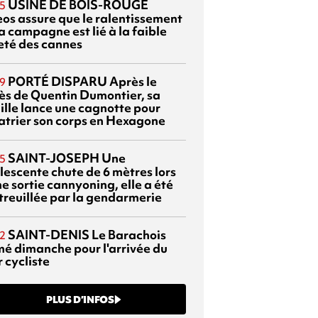
USINE DE BOIS-ROUGE
5
eos assure que le ralentissement
a campagne est lié à la faible
eté des cannes
PORTÉ DISPARU
Après le
9
ès de Quentin Dumontier, sa
ille lance une cagnotte pour
atrier son corps en Hexagone
SAINT-JOSEPH
Une
5
lescente chute de 6 mètres lors
e sortie cannyoning, elle a été
itreuillée par la gendarmerie
SAINT-DENIS
Le Barachois
2
mé dimanche pour l'arrivée du
 cycliste
PLUS D’INFOS