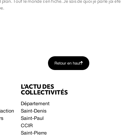
lan. Tout le monde s’en fiche. Je sais de quoi je parle jai été
ve.
Retour en haut
L’ACTU DES
COLLECTIVITÉS
Département
daction
Saint-Denis
rs
Saint-Paul
CCIR
Saint-Pierre