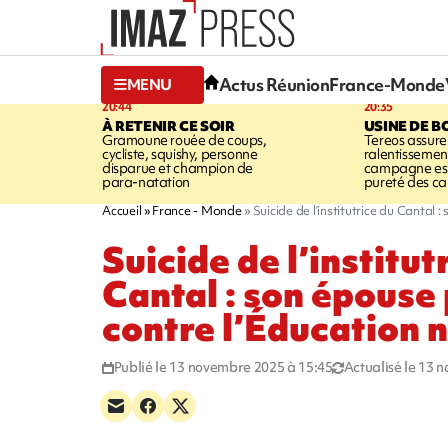
Actus Réunion
France-Monde
MENU
20:44
20:35
À RETENIR CE SOIR
USINE DE B
Gramoune rouée de coups,
Tereos assure
cycliste, squishy, personne
ralentissemen
disparue et champion de
campagne est l
para-natation
pureté des c
Accueil
France - Monde
Suicide de l’institutrice du Cantal 
Suicide de l’institut
Cantal : son épouse 
contre l’Éducation 
Publié le 13 novembre 2025 à 15:45
Actualisé le 13 