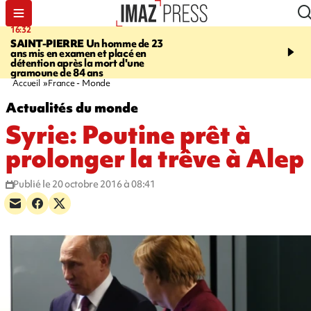
16:32
21:08
SAINT-PIERRE
Un homme de 23
MONDE
Arabie saoudit
ans mis en examen et placé en
et Turquie scellent un p
détention après la mort d'une
défense en pleine guerr
gramoune de 84 ans
Orient
Accueil
France - Monde
Actualités du monde
Syrie: Poutine prêt à
prolonger la trêve à Alep
Publié le 20 octobre 2016 à 08:41