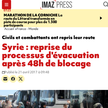
07:23
08:37
MARATHON DE LA CORNICHE
La
SAINT-DENIS
Lancemen
route du Littoral transformée en
braderie de l'océan pour
piste de course pour plus de 1.300
pouvoir d'achat des fami
participants
soutenir les commerçan
Accueil
France - Monde
Civils et combattants ont repris leur route
Syrie : reprise du
processus d'évacuation
après 48h de blocage
Publié le 21 avril 2017 à 09:48