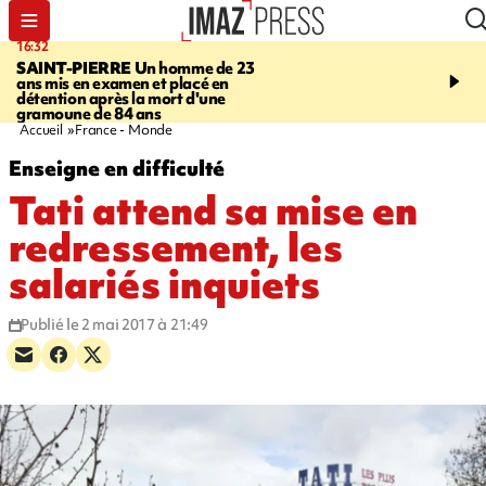
16:32
21:08
SAINT-PIERRE
Un homme de 23
MONDE
Arabie saoudit
ans mis en examen et placé en
et Turquie scellent un p
détention après la mort d'une
défense en pleine guerr
gramoune de 84 ans
Orient
Accueil
France - Monde
Enseigne en difficulté
Tati attend sa mise en
redressement, les
salariés inquiets
Publié le 2 mai 2017 à 21:49