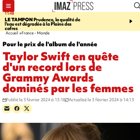
11:48
12:48
LE TAMPON
Prudence, la qualité de
SAINT-PAUL
Nouvelle 
l'eau est dégradée à la Plaine des
Cap Lahoussaye du 10 a
cafres
Accueil
France - Monde
Pour le prix de l'album de l'année
Taylor Swift en quête
d'un record lors de
Grammy Awards
dominés par les femmes
Publié le 3 février 2024 à 13:18
Actualisé le 3 février 2024 à 14:13