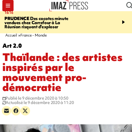
16:16
20:06
PRUDENCE
Des cocotes minute
À RETENIR CE SOIR
Vo
vendues chez Carrefour à La
l'Asie, mort d'une gram
Réunion risquent d'exploser
cocottes minute, Guan D
footballeurs
Accueil
France - Monde
Art 2.0
Thaïlande : des artistes
inspirés par le
mouvement pro-
démocratie
Publié le 9 décembre 2020 à 10:50
Actualisé le 9 décembre 2020 à 11:20