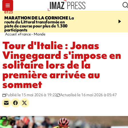
07:23
08:37
MARATHON DE LA CORNICHE
La
SAINT-DENIS
Lancemen
route du Littoral transformée en
braderie de l'océan pour
piste de course pour plus de 1.300
pouvoir d'achat des fami
participants
soutenir les commerçan
Accueil
France - Monde
Tour d'Italie : Jonas
Vingegaard s'impose en
solitaire lors de la
première arrivée au
sommet
Publié le 15 mai 2026 à 19:22
Actualisé le 16 mai 2026 à 05:47