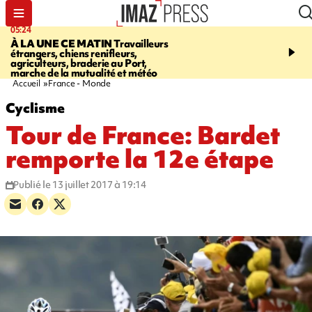
05:24
07:05
À LA UNE CE MATIN
Travailleurs
ETANG-SALÉ
Des chien
étrangers, chiens renifleurs,
mobilisés pour traquer le
agriculteurs, braderie au Port,
d'eau potable. Les vidéo
marche de la mutualité et météo
retrouver sur notre site
Accueil
France - Monde
Cyclisme
Tour de France: Bardet
remporte la 12e étape
Publié le 13 juillet 2017 à 19:14