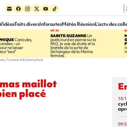
Vidéos
Faits divers
Inforoutes
Météo Réunion
L’actu des coll
09:10
0
SAINTE-SUZANNE
Un
PHIQUE
Canicules,
poids lourd en panne sur la
cendies - un
RN2, la voie de droite et la
P
pour ne laisser
bretelle de la sortie de
r
eur "seul"
l’échangeur de la Marine
t
fermées
une, Froome très bien placé
omas maillot
En
bien placé
10:1
cyc
aprè
09:5