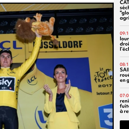
CA
séc
"glo
agri
09:1
lour
droi
l’é
08:1
SAI
rou
en 
07:0
reni
fuit
à re