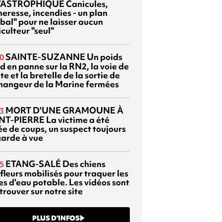
TASTROPHIQUE
Canicules,
heresse, incendies - un plan
bal" pour ne laisser aucun
culteur "seul"
SAINTE-SUZANNE
Un poids
0
d en panne sur la RN2, la voie de
te et la bretelle de la sortie de
changeur de la Marine fermées
MORT D'UNE GRAMOUNE À
3
NT-PIERRE
La victime a été
ée de coups, un suspect toujours
garde à vue
ETANG-SALÉ
Des chiens
5
fleurs mobilisés pour traquer les
es d'eau potable. Les vidéos sont
trouver sur notre site
PLUS D’INFOS