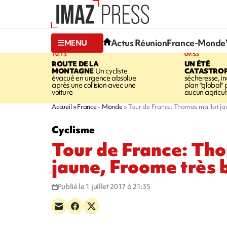
Actus Réunion
France-Monde
MENU
10:13
09:53
ROUTE DE LA
UN ÉTÉ
MONTAGNE
Un cycliste
CATASTRO
évacué en urgence absolue
sécheresse, in
après une collision avec une
plan "global" 
voiture
aucun agricult
Accueil
France - Monde
Tour de France: Thomas maillot ja
Cyclisme
Tour de France: Th
jaune, Froome très 
Publié le 1 juillet 2017 à 21:35