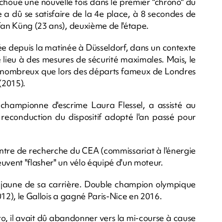
échoué une nouvelle fois dans le premier "chrono" du
 a dû se satisfaire de la 4e place, à 8 secondes de
efan Küng (23 ans), deuxième de l'étape.
tée depuis la matinée à Düsseldorf, dans un contexte
lieu à des mesures de sécurité maximales. Mais, le
ussi nombreux que lors des départs fameux de Londres
(2015).
e championne d'escrime Laura Flessel, a assisté au
 reconduction du dispositif adopté l'an passé pour
ntre de recherche du CEA (commissariat à l'énergie
uvent "flasher" un vélo équipé d'un moteur.
t jaune de sa carrière. Double champion olympique
012), le Gallois a gagné Paris-Nice en 2016.
ro, il avait dû abandonner vers la mi-course à cause