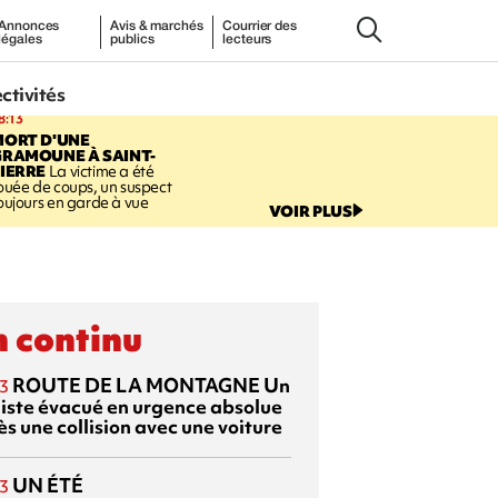
Annonces
Avis & marchés
Courrier des
légales
publics
lecteurs
ectivités
8:13
MORT D'UNE
GRAMOUNE À SAINT-
IERRE
La victime a été
ouée de coups, un suspect
oujours en garde à vue
VOIR PLUS
 continu
ROUTE DE LA MONTAGNE
Un
3
liste évacué en urgence absolue
s une collision avec une voiture
UN ÉTÉ
3