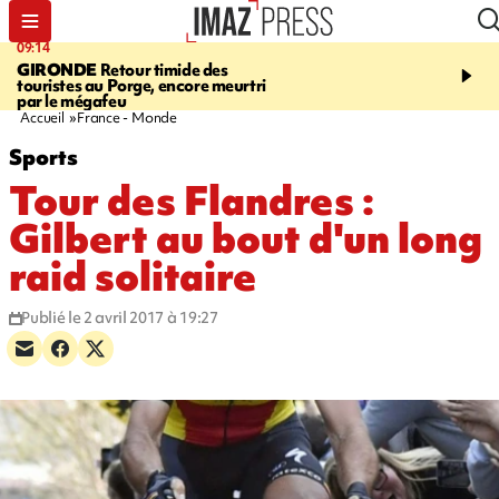
09:14
13:09
GIRONDE
Retour timide des
CONFLIT
Des échanges
touristes au Porge, encore meurtri
font cinq morts en Ukrai
par le mégafeu
Russie
Accueil
France - Monde
Sports
Tour des Flandres :
Gilbert au bout d'un long
raid solitaire
Publié le 2 avril 2017 à 19:27