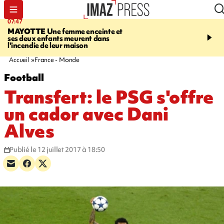
07:47
10:48
MAYOTTE
Une femme enceinte et
MALAISE
L'acteur fran
ses deux enfants meurent dans
Christophe Lambert s'e
l'incendie de leur maison
pleine séance de dédica
Etats-Unis. Vidéo sur no
Accueil
France - Monde
Football
Transfert: le PSG s'offre
un cador avec Dani
Alves
Publié le 12 juillet 2017 à 18:50