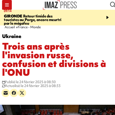
09:14
13:09
GIRONDE
Retour timide des
CONFLIT
Des échanges
touristes au Porge, encore meurtri
font cinq morts en Ukrai
par le mégafeu
Russie
Accueil
France - Monde
Ukraine
Trois ans après
l'invasion russe,
confusion et divisions à
l'ONU
Publié le 24 février 2025 à 08:30
Actualisé le 24 février 2025 à 08:33