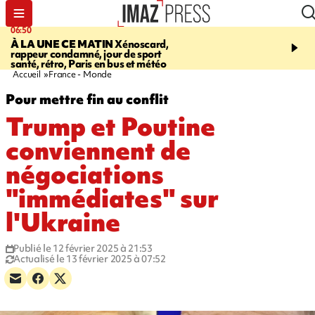
06:50
08:53
À LA UNE CE MATIN
Xénoscard,
SAINT-PAUL
Jour de S
rappeur condamné, jour de sport
2026 - bouger, s’informe
santé, rétro, Paris en bus et météo
soin de sa santé
Accueil
France - Monde
Pour mettre fin au conflit
Trump et Poutine
conviennent de
négociations
"immédiates" sur
l'Ukraine
Publié le 12 février 2025 à 21:53
Actualisé le 13 février 2025 à 07:52