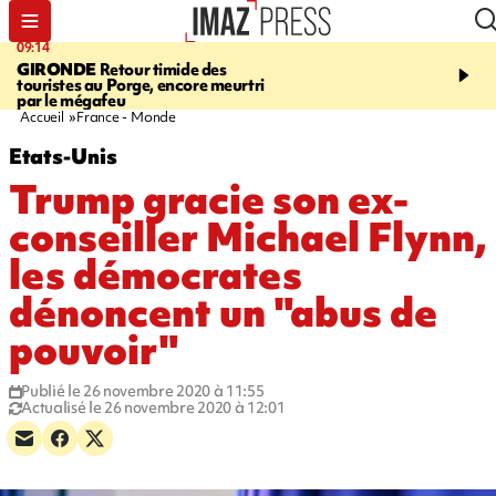
09:14
13:09
GIRONDE
Retour timide des
CONFLIT
Des échanges
touristes au Porge, encore meurtri
font cinq morts en Ukrai
par le mégafeu
Russie
Accueil
France - Monde
Etats-Unis
Trump gracie son ex-
conseiller Michael Flynn,
les démocrates
dénoncent un "abus de
pouvoir"
Publié le 26 novembre 2020 à 11:55
Actualisé le 26 novembre 2020 à 12:01