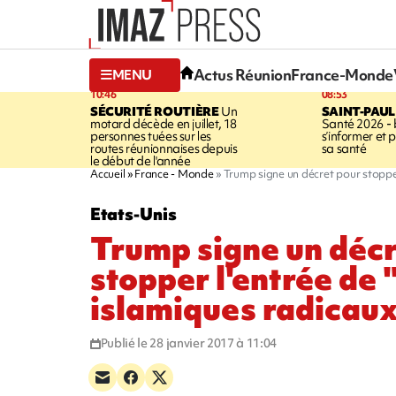
Actus Réunion
France-Monde
MENU
10:46
08:53
SÉCURITÉ ROUTIÈRE
Un
SAINT-PAUL
motard décède en juillet, 18
Santé 2026 - 
personnes tuées sur les
s’informer et 
routes réunionnaises depuis
sa santé
le début de l'année
Accueil
France - Monde
Trump signe un décret pour stopper 
Etats-Unis
Trump signe un décr
stopper l'entrée de 
islamiques radicau
Publié le 28 janvier 2017 à 11:04