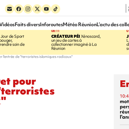
Vidéos
Faits divers
Inforoutes
Météo Réunion
L’actu des coll
08:11
0
Jour de Sport
CRÉATEUR PÉI
Xénoscard,
J
bouger,
un jeu de cartes à
L
prendre soin de
collectionner imaginé à La
d
Réunion
s
l'entrée de "terroristes islamiques radicaux"
et pour
En
"terroristes
10:4
x"
mot
per
réu
l'a