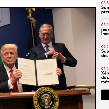
08:5
San
pre
08:1
jeu 
ima
07:2
Squ
des
06:5
Xén
de s
mét