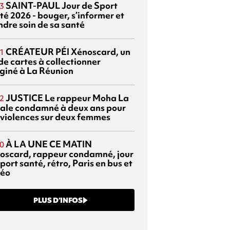
SAINT-PAUL
Jour de Sport
3
té 2026 - bouger, s’informer et
ndre soin de sa santé
CRÉATEUR PÉI
Xénoscard, un
1
de cartes à collectionner
giné à La Réunion
JUSTICE
Le rappeur Moha La
2
ale condamné à deux ans pour
 violences sur deux femmes
À LA UNE CE MATIN
0
oscard, rappeur condamné, jour
port santé, rétro, Paris en bus et
éo
PLUS D’INFOS