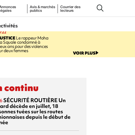
Annonces
Avis & marchés
Courrier des
légales
publics
lecteurs
ectivités
7:22
USTICE
Le rappeur Moha
a Squale condamné à
eux ans pour des violences
ur deux femmes
VOIR PLUS
 continu
SÉCURITÉ ROUTIÈRE
Un
6
ard décède en juillet, 18
sonnes tuées sur les routes
nionnaises depuis le début de
nnée