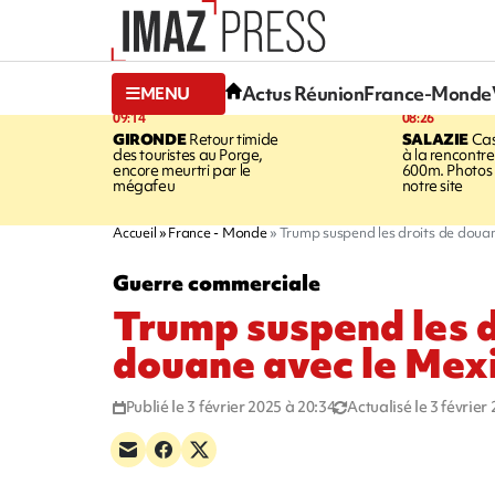
Actus Réunion
France-Monde
MENU
09:14
08:26
GIRONDE
Retour timide
SALAZIE
Cas
des touristes au Porge,
à la rencontr
encore meurtri par le
600m. Photos 
mégafeu
notre site
Accueil
France - Monde
Trump suspend les droits de doua
Guerre commerciale
Trump suspend les d
douane avec le Mex
Publié le 3 février 2025 à 20:34
Actualisé le 3 février