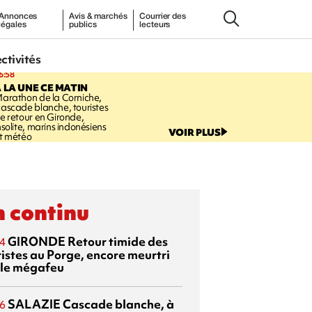
Annonces
Avis & marchés
Courrier des
légales
publics
lecteurs
ectivités
6:58
 LA UNE CE MATIN
arathon de la Corniche,
ascade blanche, touristes
e retour en Gironde,
nsolite, marins indonésiens
VOIR PLUS
t météo
 continu
GIRONDE
Retour timide des
4
ristes au Porge, encore meurtri
 le mégafeu
SALAZIE
Cascade blanche, à
6