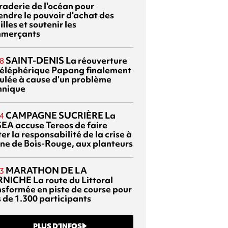
braderie de l'océan pour
endre le pouvoir d'achat des
lles et soutenir les
merçants
SAINT-DENIS
La réouverture
8
téléphérique Papang finalement
ulée à cause d'un problème
hnique
CAMPAGNE SUCRIÈRE
La
4
EA accuse Tereos de faire
er la responsabilité de la crise à
sine de Bois-Rouge, aux planteurs
MARATHON DE LA
3
RNICHE
La route du Littoral
nsformée en piste de course pour
s de 1.300 participants
PLUS D’INFOS