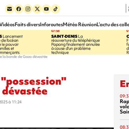
Vidéos
Faits divers
Inforoutes
Météo Réunion
L’actu des coll
07:58
0
S
Lancement
SAINT-DENIS
La
 de l'océan
réouverture du téléphérique
F
 le pouvoir
Papang finalement annulée
f
milles et
à cause d'un problème
d
commerçants
technique
R
de la bande de Gaza dévastée
 "possession"
En
a dévastée
09:3
Rap
 2025 à 11:24
vol
Sai
08:3