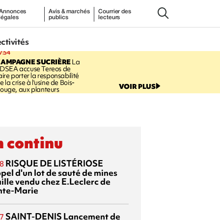
Annonces
Avis & marchés
Courrier des
légales
publics
lecteurs
ectivités
7:54
CAMPAGNE SUCRIÈRE
La
DSEA accuse Tereos de
aire porter la responsabilité
e la crise à l'usine de Bois-
VOIR PLUS
ouge, aux planteurs
 continu
RISQUE DE LISTÉRIOSE
8
pel d'un lot de sauté de mines
aille vendu chez E.Leclerc de
nte-Marie
SAINT-DENIS
Lancement de
7