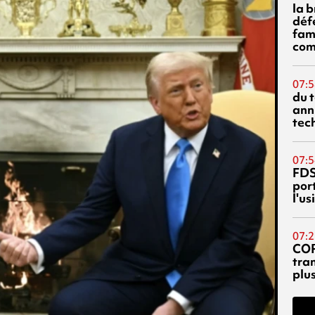
la 
déf
fami
com
07:5
du 
ann
tec
07:5
FDS
port
l'u
07:2
CO
tra
plu