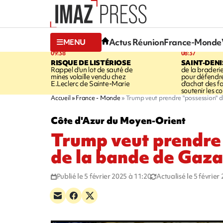
Actus Réunion
France-Monde
MENU
09:38
08:37
RISQUE DE LISTÉRIOSE
SAINT-DENI
Rappel d'un lot de sauté de
de la braderie
mines volaille vendu chez
pour défendre
E.Leclerc de Sainte-Marie
d'achat des fa
soutenir les 
Accueil
France - Monde
Trump veut prendre "possession" 
Côte d'Azur du Moyen-Orient
Trump veut prendre
de la bande de Gaz
Publié le 5 février 2025 à 11:20
Actualisé le 5 février