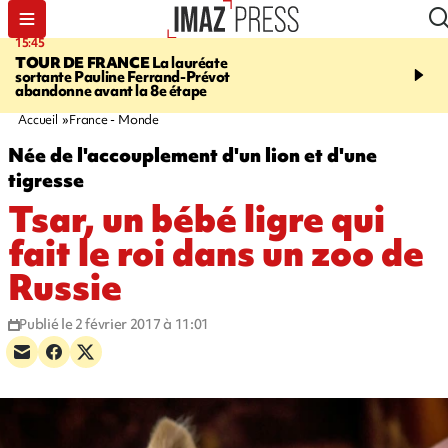
15:45
20:17
TOUR DE FRANCE
La lauréate
À RETENIR CE SOIR
Sé
sortante Pauline Ferrand-Prévot
routière, concours de nou
abandonne avant la 8e étape
du littoral fermée, courr
Darmanin et évacuation
Accueil
France - Monde
Née de l'accouplement d'un lion et d'une
tigresse
Tsar, un bébé ligre qui
fait le roi dans un zoo de
Russie
Publié le 2 février 2017 à 11:01