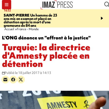
16:32
21:08
SAINT-PIERRE
Un homme de 23
MONDE
Arabie saoudit
ans mis en examen et placé en
et Turquie scellent un p
détention après la mort d'une
défense en pleine guerr
gramoune de 84 ans
Orient
Accueil
France - Monde
L'ONG dénonce un "affront à la justice"
Turquie: la directrice
d'Amnesty placée en
détention
Publié le 18 juillet 2017 à 14:13