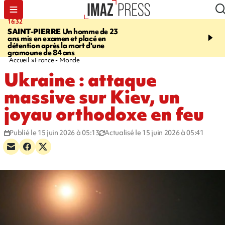
16:32
21:08
SAINT-PIERRE
Un homme de 23
MONDE
Arabie saoudit
ans mis en examen et placé en
et Turquie scellent un p
détention après la mort d'une
défense en pleine guerr
gramoune de 84 ans
Orient
Accueil
France - Monde
Ukraine : attaque
massive sur Kiev, un
joyau orthodoxe en feu
Publié le 15 juin 2026 à 05:13
Actualisé le 15 juin 2026 à 05:41