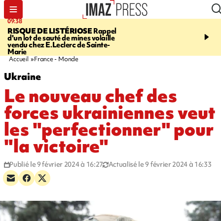
09:38
08:37
RISQUE DE LISTÉRIOSE
Rappel
SAINT-DENIS
Lancemen
d'un lot de sauté de mines volaille
braderie de l'océan pour
vendu chez E.Leclerc de Sainte-
pouvoir d'achat des fami
Marie
soutenir les commerçan
Accueil
France - Monde
Ukraine
Le nouveau chef des
forces ukrainiennes veut
les "perfectionner" pour
"la victoire"
Publié le 9 février 2024 à 16:27
Actualisé le 9 février 2024 à 16:33