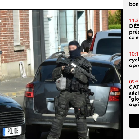
bon
11:2
DÉS
prés
se m
10:1
cyc
aprè
09:5
CA
séc
"glo
agri