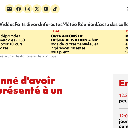
Vidéos
Faits divers
Inforoutes
Météo Réunion
L’actu des coll
11:22
1
 départ des
OPÉRATIONS DE
R
erciales - 160
DÉSTABILISATION
A huit
pour 10 jours
mois de la présidentielle, les
é
aires
ingérences russes se
a
multiplient
v
jeté un attentat présenté à un juge
nné d'avoir
En
présenté à un
12:2
peuv
12:0
jou
com