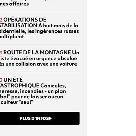
nes affaires
OPÉRATIONS DE
2
TABILISATION
A huit mois de la
identielle, les ingérences russes
ultiplient
ROUTE DE LA MONTAGNE
Un
3
liste évacué en urgence absolue
s une collision avec une voiture
UN ÉTÉ
3
TASTROPHIQUE
Canicules,
heresse, incendies - un plan
bal" pour ne laisser aucun
culteur "seul"
PLUS D’INFOS