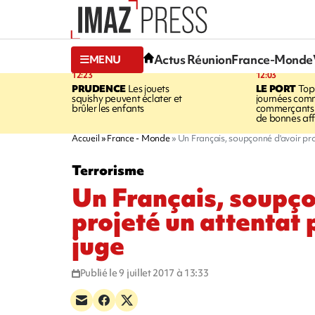
Actus Réunion
France-Monde
MENU
12:23
12:03
PRUDENCE
Les jouets
LE PORT
Top
squishy peuvent éclater et
journées comm
brûler les enfants
commerçants 
de bonnes aff
Accueil
France - Monde
Un Français, soupçonné d'avoir pro
Terrorisme
Un Français, soupço
projeté un attentat 
juge
Publié le 9 juillet 2017 à 13:33