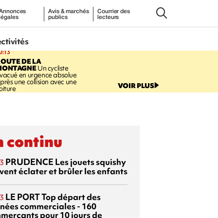
Annonces
Avis & marchés
Courrier des
légales
publics
lecteurs
ectivités
0:13
OUTE DE LA
MONTAGNE
Un cycliste
vacué en urgence absolue
près une collision avec une
VOIR PLUS
oiture
 continu
PRUDENCE
Les jouets squishy
3
ent éclater et brûler les enfants
LE PORT
Top départ des
3
rnées commerciales - 160
merçants pour 10 jours de