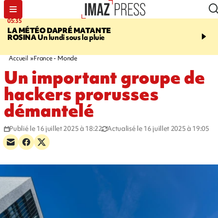
05:35
07:47
LA MÉTÉO DAPRÉ MATANTE
MAYOTTE
Une femme e
ROSINA
Un lundi sous la pluie
ses deux enfants meure
l'incendie de leur maiso
Accueil
France - Monde
Un important groupe de
hackers prorusses
démantelé
Publié le 16 juillet 2025 à 18:22
Actualisé le 16 juillet 2025 à 19:05