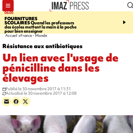
06:00
08:37
FOURNITURES
REQUIN BOULEDOG
SCOLAIRES
Quand les professeurs
APERÇU
La flamme rou
des écoles mettent la main à la poche
maintenue pendant 48 h
pour bien enseigner
l'Étang-Salé
Accueil
France - Monde
Résistance aux antibiotiques
Un lien avec l'usage de
pénicilline dans les
élevages
Publié le 30 novembre 2017 à 11:31
Actualisé le 30 novembre 2017 à 12:08