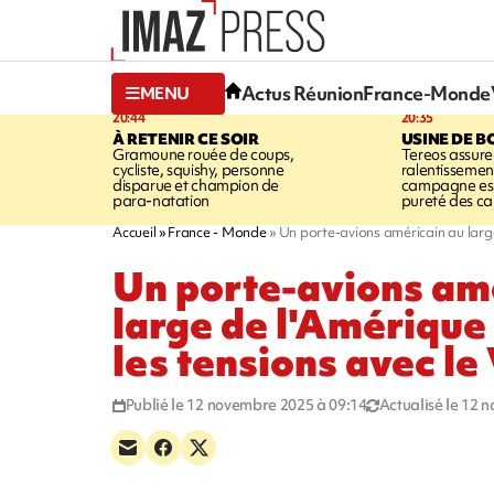
Actus Réunion
France-Monde
MENU
20:44
20:35
À RETENIR CE SOIR
USINE DE B
Gramoune rouée de coups,
Tereos assure
cycliste, squishy, personne
ralentissemen
disparue et champion de
campagne est l
para-natation
pureté des c
Accueil
France - Monde
Un porte-avions américain au large 
Un porte-avions am
large de l'Amérique 
les tensions avec l
Publié le 12 novembre 2025 à 09:14
Actualisé le 12 