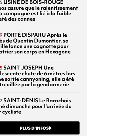
USINE DE BOIS-ROUGE
5
eos assure que le ralentissement
a campagne est lié à la faible
eté des cannes
PORTÉ DISPARU
Après le
9
ès de Quentin Dumontier, sa
ille lance une cagnotte pour
atrier son corps en Hexagone
SAINT-JOSEPH
Une
5
lescente chute de 6 mètres lors
e sortie cannyoning, elle a été
itreuillée par la gendarmerie
SAINT-DENIS
Le Barachois
2
mé dimanche pour l'arrivée du
 cycliste
PLUS D’INFOS