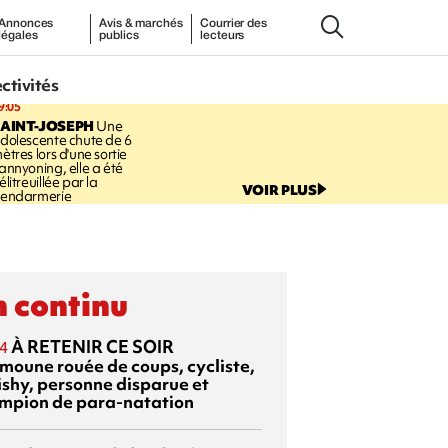
Annonces
Avis & marchés
Courrier des
légales
publics
lecteurs
ectivités
9:05
AINT-JOSEPH
Une
dolescente chute de 6
ètres lors d'une sortie
annyoning, elle a été
élitreuillée par la
VOIR PLUS
endarmerie
 continu
À RETENIR CE SOIR
4
moune rouée de coups, cycliste,
ishy, personne disparue et
mpion de para-natation