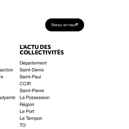
Retour en haut
L’ACTU DES
COLLECTIVITÉS
Département
daction
Saint-Denis
rs
Saint-Paul
CCIR
Saint-Pierre
 gadyamb
La Possession
Région
Le Port
Le Tampon
TO