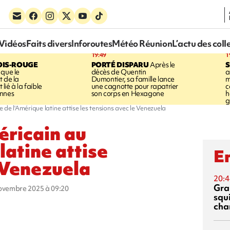
Vidéos
Faits divers
Inforoutes
Météo Réunion
L’actu des coll
19:49
1
OIS-ROUGE
PORTÉ DISPARU
Après le
S
 que le
décès de Quentin
a
t de la
Dumontier, sa famille lance
m
ié à la faible
une cagnotte pour rapatrier
c
annes
son corps en Hexagone
h
g
de l'Amérique latine attise les tensions avec le Venezuela
éricain au
latine attise
En
e Venezuela
20:4
Gra
novembre 2025 à 09:20
squ
cha