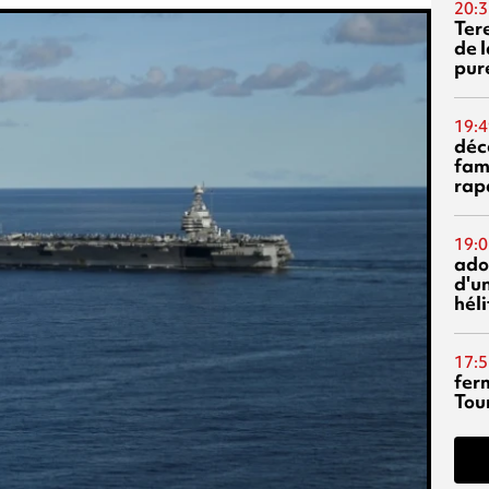
20:3
Ter
de l
pur
19:4
déc
fam
rap
19:0
ado
d'un
hél
17:5
fer
Tour