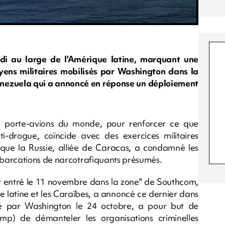
di au large de l'Amérique latine, marquant une
ens militaires mobilisés par Washington dans la
Venezuela qui a annoncé en réponse un déploiement
nd porte-avions du monde, pour renforcer ce que
-drogue, coïncide avec des exercices militaires
s que la Russie, alliée de Caracas, a condamné les
mbarcations de narcotrafiquants présumés.
st entré le 11 novembre dans la zone" de Southcom,
latine et les Caraïbes, a annoncé ce dernier dans
 par Washington le 24 octobre, a pour but de
ump) de démanteler les organisations criminelles