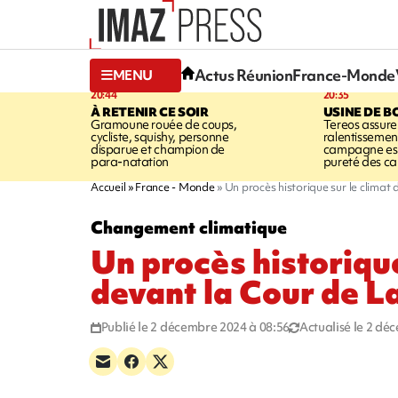
Actus Réunion
France-Monde
MENU
20:44
20:35
À RETENIR CE SOIR
USINE DE B
Gramoune rouée de coups,
Tereos assure
cycliste, squishy, personne
ralentissemen
disparue et champion de
campagne est l
para-natation
pureté des c
Accueil
France - Monde
Un procès historique sur le climat
Changement climatique
Un procès historique
devant la Cour de L
Publié le 2 décembre 2024 à 08:56
Actualisé le 2 dé