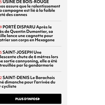
USINE DE BOIS-ROUGE
5
eos assure que le ralentissement
a campagne est lié à la faible
eté des cannes
PORTÉ DISPARU
Après le
9
ès de Quentin Dumontier, sa
ille lance une cagnotte pour
atrier son corps en Hexagone
SAINT-JOSEPH
Une
5
lescente chute de 6 mètres lors
e sortie cannyoning, elle a été
itreuillée par la gendarmerie
SAINT-DENIS
Le Barachois
2
mé dimanche pour l'arrivée du
 cycliste
PLUS D’INFOS