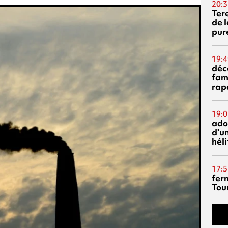
20:3
Ter
de l
pur
19:4
déc
fam
rap
19:0
ado
d'un
hél
17:5
fer
Tour