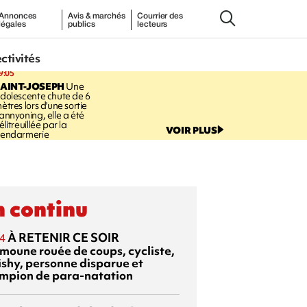
Annonces
Avis & marchés
Courrier des
légales
publics
lecteurs
ectivités
9:05
AINT-JOSEPH
Une
dolescente chute de 6
ètres lors d'une sortie
annyoning, elle a été
élitreuillée par la
VOIR PLUS
endarmerie
 continu
À RETENIR CE SOIR
4
moune rouée de coups, cycliste,
ishy, personne disparue et
mpion de para-natation