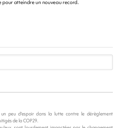
ée pour atteindre un nouveau record.
 un peu d'espoir dans la lutte contre le dérèglement
mitigés de la COP29.
r qu'eux, sont lourdement impactées par le changement