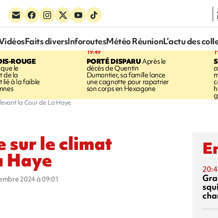
Vidéos
Faits divers
Inforoutes
Météo Réunion
L’actu des coll
19:49
1
OIS-ROUGE
PORTÉ DISPARU
Après le
S
 que le
décès de Quentin
a
t de la
Dumontier, sa famille lance
m
ié à la faible
une cagnotte pour rapatrier
c
annes
son corps en Hexagone
h
g
 devant la Cour de La Haye
 sur le climat
En
a Haye
20:4
Gra
cembre 2024 à 09:01
squ
cha