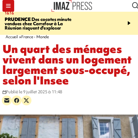
16:16
20:06
PRUDENCE
Des cocotes minute
À RETENIR CE SOIR
Vo
vendues chez Carrefour à La
l'Asie, mort d'une gram
Réunion risquent d'exploser
cocottes minute, Guan D
footballeurs
Accueil
France - Monde
Un quart des ménages
vivent dans un logement
largement sous-occupé,
selon l'Insee
Publié le 9 juillet 2025 à 11:48