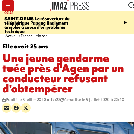
07:58
10:02
SAINT-DENIS
La réouverture du
FOOT
Trois jeunes réun
téléphérique Papang finalement
intègrent des centres d
annulée à cause d'un problème
prestigieux et visent le
technique
professionnel
Accueil
France - Monde
Elle avait 25 ans
Une jeune gendarme
tuée près d'Agen par un
conducteur refusant
d'obtempérer
Publié le 5 juillet 2020 à 19:23
Actualisé le 5 juillet 2020 à 22:10