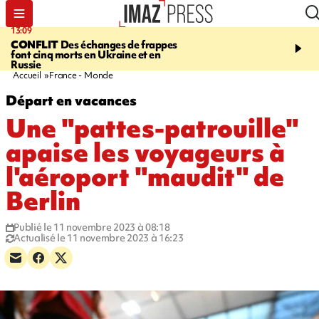
13:09
17:14
CONFLIT
Des échanges de frappes
ESCALADE
Quatre méd
font cinq morts en Ukraine et en
européennes pour les je
Russie
grimpeurs réunionnais 
Accueil
France - Monde
Départ en vacances
Une "pattes-patrouille"
apaise les voyageurs à
l'aéroport "maudit" de
Berlin
Publié le 11 novembre 2023 à 08:18
Actualisé le 11 novembre 2023 à 16:23