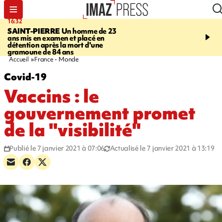
16:32
21:08
SAINT-PIERRE
Un homme de 23
MONDE
Arabie saoudit
ans mis en examen et placé en
et Turquie scellent un p
détention après la mort d'une
défense en pleine guerr
gramoune de 84 ans
Orient
Accueil
France - Monde
Covid-19
Vaccins : le
gouvernement promet
de la "visibilité"
Publié le 7 janvier 2021 à 07:06
Actualisé le 7 janvier 2021 à 13:19