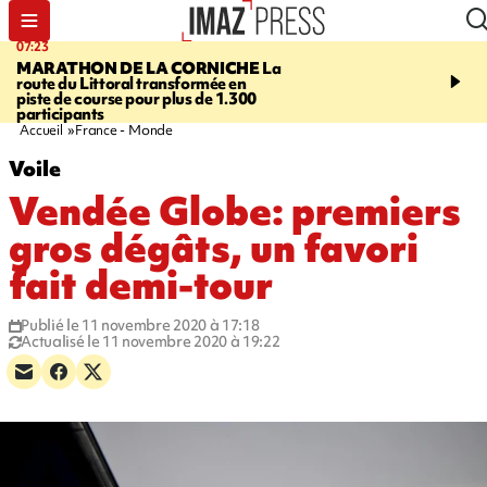
07:23
08:37
MARATHON DE LA CORNICHE
La
SAINT-DENIS
Lancemen
route du Littoral transformée en
braderie de l'océan pour
piste de course pour plus de 1.300
pouvoir d'achat des fami
participants
soutenir les commerçan
Accueil
France - Monde
Voile
Vendée Globe: premiers
gros dégâts, un favori
fait demi-tour
Publié le 11 novembre 2020 à 17:18
Actualisé le 11 novembre 2020 à 19:22