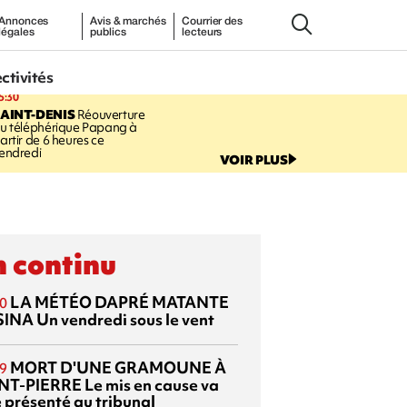
Annonces
Avis & marchés
Courrier des
légales
publics
lecteurs
ectivités
5:30
AINT-DENIS
Réouverture
u téléphérique Papang à
artir de 6 heures ce
endredi
VOIR PLUS
 continu
LA MÉTÉO DAPRÉ MATANTE
0
SINA
Un vendredi sous le vent
MORT D'UNE GRAMOUNE À
9
NT-PIERRE
Le mis en cause va
e présenté au tribunal