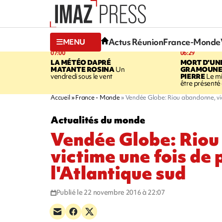
Actus Réunion
France-Monde
MENU
07:00
06:29
LA MÉTÉO DAPRÉ
MORT D'UN
MATANTE ROSINA
Un
GRAMOUNE 
vendredi sous le vent
PIERRE
Le mi
être présenté 
Accueil
France - Monde
Vendée Globe: Riou abandonne, vict
Actualités du monde
Vendée Globe: Riou
victime une fois de 
l'Atlantique sud
Publié le 22 novembre 2016 à 22:07