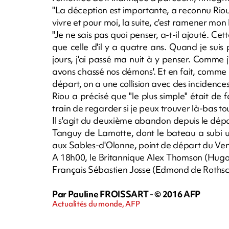
"La déception est importante, a reconnu Riou.
vivre et pour moi, la suite, c'est ramener mon
"Je ne sais pas quoi penser, a-t-il ajouté. 
que celle d'il y a quatre ans. Quand je suis 
jours, j'ai passé ma nuit à y penser. Comme j'
avons chassé nos démons'. Et en fait, comme i
départ, on a une collision avec des incidences 
Riou a précisé que "le plus simple" était de 
train de regarder si je peux trouver là-bas tout c
Il s'agit du deuxième abandon depuis le dép
Tanguy de Lamotte, dont le bateau a subi u
aux Sables-d'Olonne, point de départ du Ven
A 18h00, le Britannique Alex Thomson (Hugo B
Français Sébastien Josse (Edmond de Rothschi
Par Pauline FROISSART - © 2016 AFP
Actualités du monde, AFP