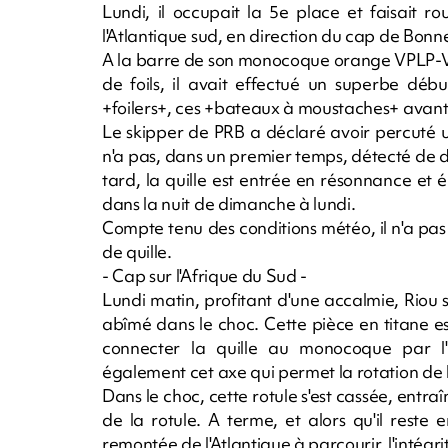
Lundi, il occupait la 5e place et faisait 
l'Atlantique sud, en direction du cap de Bon
A la barre de son monocoque orange VPLP-Ver
de foils, il avait effectué un superbe déb
+foilers+, ces +bateaux à moustaches+ avant
Le skipper de PRB a déclaré avoir percuté u
n'a pas, dans un premier temps, détecté de d
tard, la quille est entrée en résonnance et ém
dans la nuit de dimanche à lundi.
Compte tenu des conditions météo, il n'a pas
de quille.
- Cap sur l'Afrique du Sud -
Lundi matin, profitant d'une accalmie, Riou s
abîmé dans le choc. Cette pièce en titane 
connecter la quille au monocoque par l'i
également cet axe qui permet la rotation de l
Dans le choc, cette rotule s'est cassée, entraî
de la rotule. A terme, et alors qu'il reste 
remontée de l'Atlantique à parcourir, l'intégri