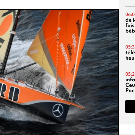
06:0
de 
fois
béb
05:3
tél
heu
05:2
inf
Ceu
Poc