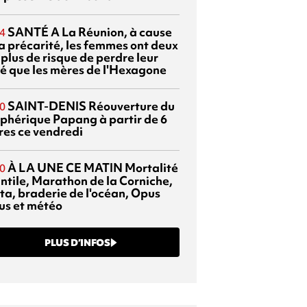
SANTÉ
A La Réunion, à cause
4
la précarité, les femmes ont deux
 plus de risque de perdre leur
é que les mères de l'Hexagone
SAINT-DENIS
Réouverture du
0
éphérique Papang à partir de 6
res ce vendredi
À LA UNE CE MATIN
Mortalité
0
antile, Marathon de la Corniche,
ta, braderie de l'océan, Opus
us et météo
PLUS D’INFOS