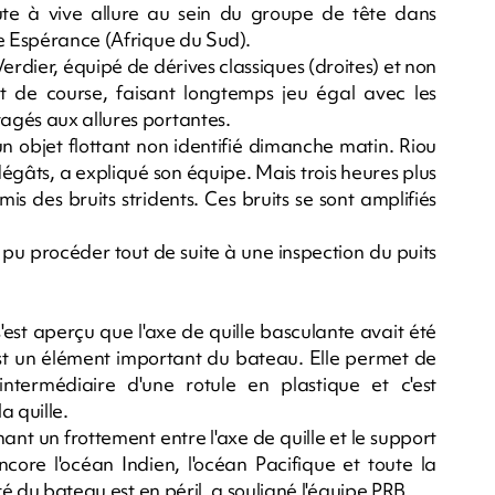
route à vive allure au sein du groupe de tête dans
ne Espérance (Afrique du Sud).
dier, équipé de dérives classiques (droites) et non
ut de course, faisant longtemps jeu égal avec les
agés aux allures portantes.
n objet flottant non identifié dimanche matin. Riou
égâts, a expliqué son équipe. Mais trois heures plus
is des bruits stridents. Ces bruits se sont amplifiés
 pu procéder tout de suite à une inspection du puits
'est aperçu que l'axe de quille basculante avait été
est un élément important du bateau. Elle permet de
ntermédiaire d'une rotule en plastique et c'est
a quille.
nant un frottement entre l'axe de quille et le support
encore l'océan Indien, l'océan Pacifique et toute la
té du bateau est en péril, a souligné l'équipe PRB.