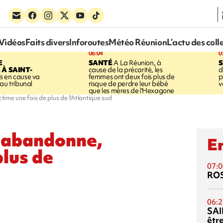
Vidéos
Faits divers
Inforoutes
Météo Réunion
L’actu des coll
06:04
0
E
SANTÉ
A La Réunion, à
S
À SAINT-
cause de la précarité, les
d
s en cause va
femmes ont deux fois plus de
p
au tribunal
risque de perdre leur bébé
v
que les mères de l'Hexagone
ime une fois de plus de l'Atlantique sud
 abandonne,
En
plus de
07:0
RO
06:2
SAI
êtr