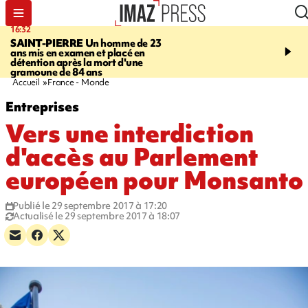
16:32
21:08
SAINT-PIERRE
Un homme de 23
MONDE
Arabie saoudit
ans mis en examen et placé en
et Turquie scellent un p
détention après la mort d'une
défense en pleine guerr
gramoune de 84 ans
Orient
Accueil
France - Monde
Entreprises
Vers une interdiction
d'accès au Parlement
européen pour Monsanto
Publié le 29 septembre 2017 à 17:20
Actualisé le 29 septembre 2017 à 18:07