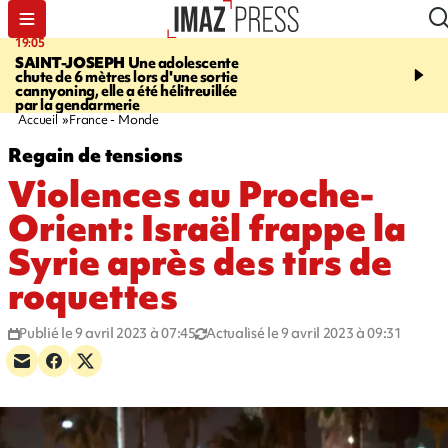
19:05
20:44
SAINT-JOSEPH
Une adolescente
À RETENIR CE SOIR
G
chute de 6 mètres lors d'une sortie
rouée de coups, cycliste,
cannyoning, elle a été hélitreuillée
personne disparue et c
par la gendarmerie
para-natation
Accueil
France - Monde
Regain de tensions
Violences au Proche-
Orient: Israël frappe la
Syrie après des tirs de
roquettes
Publié le 9 avril 2023 à 07:45
Actualisé le 9 avril 2023 à 09:31