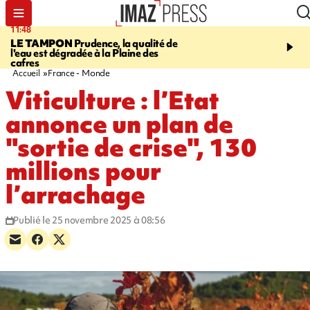
11:48
12:48
LE TAMPON
Prudence, la qualité de
SAINT-PAUL
Nouvelle 
l'eau est dégradée à la Plaine des
Cap Lahoussaye du 10 a
cafres
Accueil
France - Monde
Viticulture : l’Etat
annonce un plan de
"sortie de crise", 130
millions pour
l’arrachage
Publié le 25 novembre 2025 à 08:56