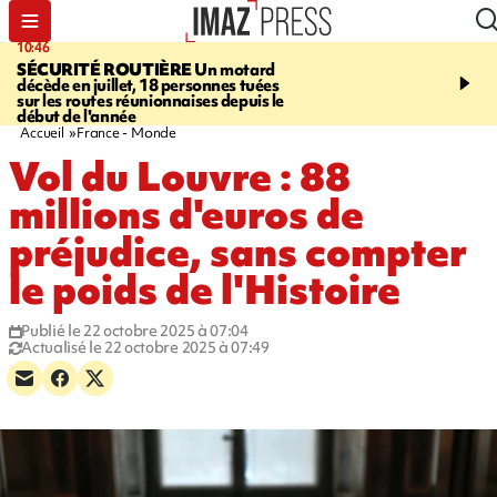
10:46
13:49
SÉCURITÉ ROUTIÈRE
Un motard
JUSTICE
Violences sexu
décède en juillet, 18 personnes tuées
mineurs - un courrier d
sur les routes réunionnaises depuis le
pointe les défaillances 
début de l'année
Accueil
France - Monde
Vol du Louvre : 88
millions d'euros de
préjudice, sans compter
le poids de l'Histoire
Publié le 22 octobre 2025 à 07:04
Actualisé le 22 octobre 2025 à 07:49