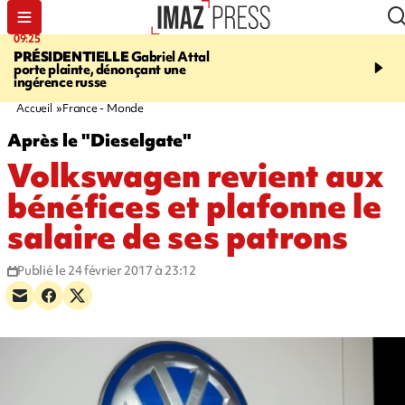
09:25
11:43
PRÉSIDENTIELLE
Gabriel Attal
INFOROUTE
À Saint-D
porte plainte, dénonçant une
accident après le virage 
ingérence russe
Jamaïque provoque 9 
d'embouteillages
Accueil
France - Monde
Après le "Dieselgate"
Volkswagen revient aux
bénéfices et plafonne le
salaire de ses patrons
Publié le 24 février 2017 à 23:12