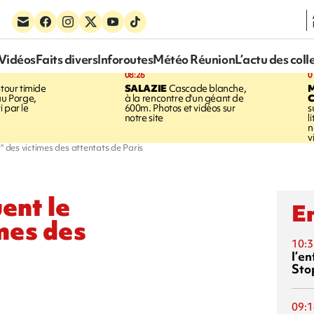
Vidéos
Faits divers
Inforoutes
Météo Réunion
L’actu des coll
08:26
0
tour timide
SALAZIE
Cascade blanche,
au Porge,
à la rencontre d'un géant de
 par le
600m. Photos et vidéos sur
s
notre site
l
n
v
" des victimes des attentats de Paris
ent le
En
mes des
10:3
l’e
Sto
09:1