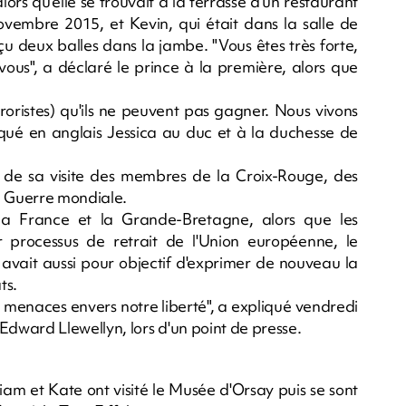
ors qu'elle se trouvait à la terrasse d'un restaurant
novembre 2015, et Kevin, qui était dans la salle de
u deux balles dans la jambe. "Vous êtes très forte,
vous", a déclaré le prince à la première, alors que
roristes) qu'ils ne peuvent pas gagner. Nous vivons
iqué en anglais Jessica au duc et à la duchesse de
de sa visite des membres de la Croix-Rouge, des
e Guerre mondiale.
t la France et la Grande-Bretagne, alors que les
r processus de retrait de l'Union européenne, le
 avait aussi pour objectif d'exprimer de nouveau la
ts.
 menaces envers notre liberté", a expliqué vendredi
dward Llewellyn, lors d'un point de presse.
liam et Kate ont visité le Musée d'Orsay puis se sont