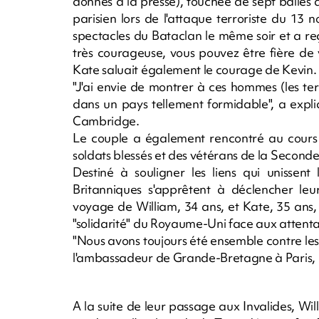
donnés à la presse), touchée de sept balles al
parisien lors de l'attaque terroriste du 13 
spectacles du Bataclan le même soir et a reç
très courageuse, vous pouvez être fière de 
Kate saluait également le courage de Kevin.
"J'ai envie de montrer à ces hommes (les ter
dans un pays tellement formidable", a expl
Cambridge.
Le couple a également rencontré au cours 
soldats blessés et des vétérans de la Second
Destiné à souligner les liens qui unissen
Britanniques s'apprêtent à déclencher leu
voyage de William, 34 ans, et Kate, 35 ans,
"solidarité" du Royaume-Uni face aux attenta
"Nous avons toujours été ensemble contre les
l'ambassadeur de Grande-Bretagne à Paris, E
A la suite de leur passage aux Invalides, Wil