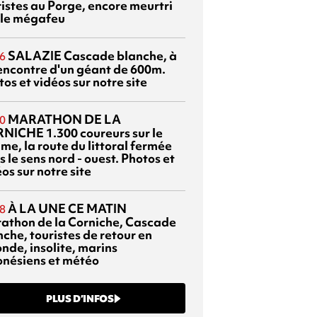
ristes au Porge, encore meurtri
 le mégafeu
SALAZIE
Cascade blanche, à
6
rencontre d'un géant de 600m.
os et vidéos sur notre site
MARATHON DE LA
0
RNICHE
1.300 coureurs sur le
me, la route du littoral fermée
 le sens nord - ouest. Photos et
os sur notre site
À LA UNE CE MATIN
8
athon de la Corniche, Cascade
che, touristes de retour en
nde, insolite, marins
onésiens et météo
PLUS D’INFOS