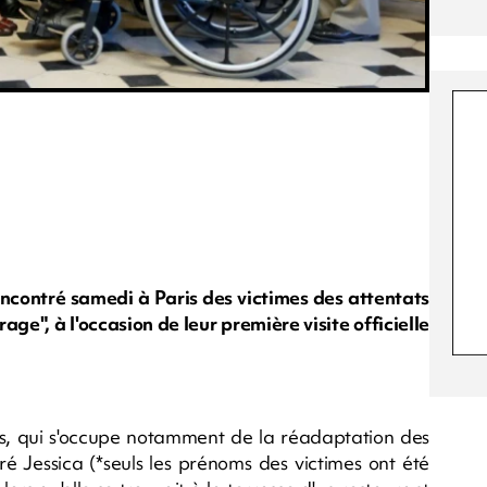
encontré samedi à Paris des victimes des attentats
age", à l'occasion de leur première visite officielle
lides, qui s'occupe notamment de la réadaptation des
tré Jessica (*seuls les prénoms des victimes ont été