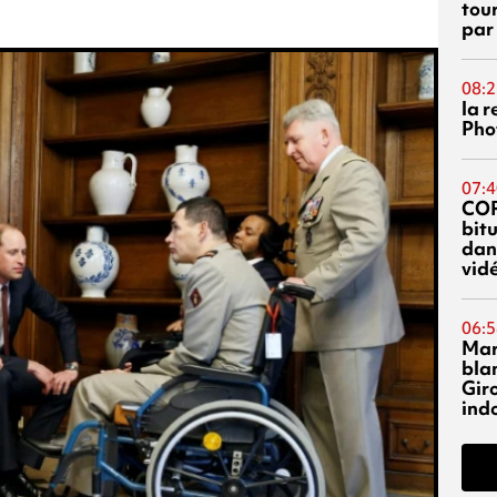
tou
par
08:2
la 
Phot
07:4
CO
bitu
dans
vidé
06:5
Mar
blan
Giro
ind