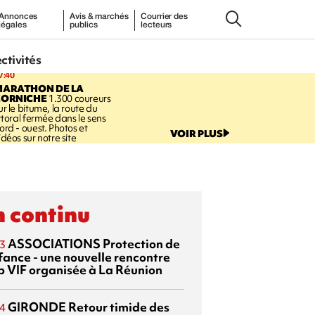
Annonces
Avis & marchés
Courrier des
légales
publics
lecteurs
ectivités
7:40
MARATHON DE LA
CORNICHE
1.300 coureurs
ur le bitume, la route du
ittoral fermée dans le sens
ord - ouest. Photos et
VOIR PLUS
idéos sur notre site
 continu
ASSOCIATIONS
Protection de
3
nfance - une nouvelle rencontre
p VIF organisée à La Réunion
GIRONDE
Retour timide des
4