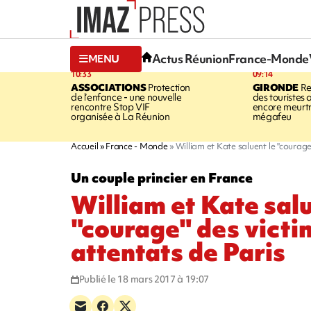
Actus Réunion
France-Monde
MENU
10:33
09:14
ASSOCIATIONS
Protection
GIRONDE
Re
de l’enfance - une nouvelle
des touristes 
rencontre Stop VIF
encore meurtri
organisée à La Réunion
mégafeu
Accueil
France - Monde
William et Kate saluent le "courage
Un couple princier en France
William et Kate salu
"courage" des victi
attentats de Paris
Publié le 18 mars 2017 à 19:07