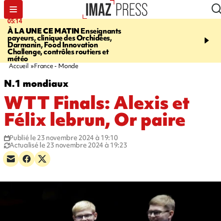
05:14
07:08
À LA UNE CE MATIN
Enseignants
LE PORT
L'incendie à la
payeurs, clinique des Orchidées,
Orchidées pourrait avoi
Darmanin, Food Innovation
conséquences pour les p
Challenge, contrôles routiers et
Réunion
météo
Accueil
France - Monde
N.1 mondiaux
WTT Finals: Alexis et
Félix lebrun, Or paire
Publié le 23 novembre 2024 à 19:10
Actualisé le 23 novembre 2024 à 19:23