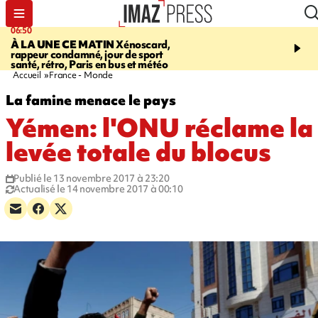
06:50
08:53
À LA UNE CE MATIN
Xénoscard,
SAINT-PAUL
Jour de S
rappeur condamné, jour de sport
2026 - bouger, s’informe
santé, rétro, Paris en bus et météo
soin de sa santé
Accueil
France - Monde
La famine menace le pays
Yémen: l'ONU réclame la
levée totale du blocus
Publié le 13 novembre 2017 à 23:20
Actualisé le 14 novembre 2017 à 00:10