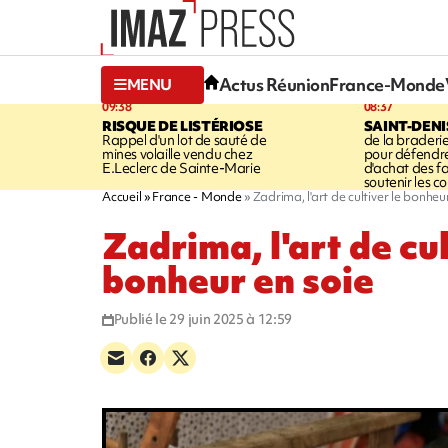
Actus Réunion
France-Monde
MENU
09:38
08:37
RISQUE DE LISTÉRIOSE
SAINT-DENI
Rappel d'un lot de sauté de
de la braderie
mines volaille vendu chez
pour défendre
E.Leclerc de Sainte-Marie
d'achat des fa
soutenir les 
Accueil
France - Monde
Zadrima, l'art de cultiver le bonheu
Zadrima, l'art de cul
bonheur en soie
Publié le 29 juin 2025 à 12:59