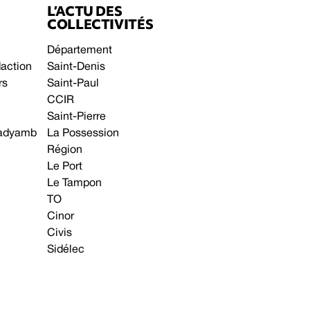
L’ACTU DES
COLLECTIVITÉS
Département
daction
Saint-Denis
rs
Saint-Paul
CCIR
Saint-Pierre
 gadyamb
La Possession
Région
Le Port
Le Tampon
TO
Cinor
Civis
Sidélec