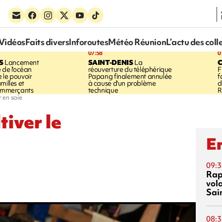
Vidéos
Faits divers
Inforoutes
Météo Réunion
L’actu des coll
07:58
0
S
Lancement
SAINT-DENIS
La
 de l'océan
réouverture du téléphérique
F
 le pouvoir
Papang finalement annulée
f
milles et
à cause d'un problème
d
commerçants
technique
R
r en soie
tiver le
En
09:3
Rap
vol
Sai
08:3