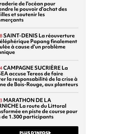
braderie de l'océan pour
endre le pouvoir d'achat des
lles et soutenir les
merçants
SAINT-DENIS
La réouverture
8
téléphérique Papang finalement
ulée à cause d'un problème
hnique
CAMPAGNE SUCRIÈRE
La
4
EA accuse Tereos de faire
er la responsabilité de la crise à
sine de Bois-Rouge, aux planteurs
MARATHON DE LA
3
RNICHE
La route du Littoral
nsformée en piste de course pour
s de 1.300 participants
PLUS D’INFOS