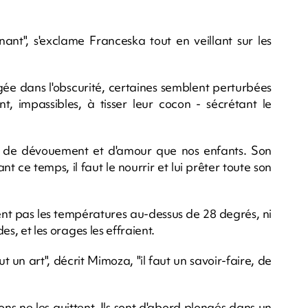
nant", s'exclame Franceska tout en veillant sur les
ngée dans l'obscurité, certaines semblent perturbées
t, impassibles, à tisser leur cocon - sécrétant le
 de dévouement et d'amour que nos enfants. Son
 ce temps, il faut le nourrir et lui prêter toute son
rtent pas les températures au-dessus de 28 degrés, ni
es, et les orages les effraient.
out un art", décrit Mimoza, "il faut un savoir-faire, de
ons ne les quittent. Ils sont d'abord plongés dans un