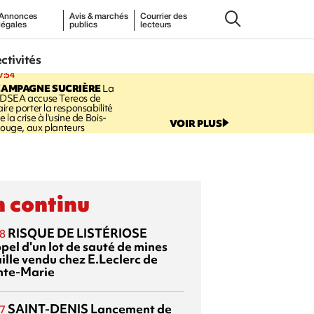
Annonces
Avis & marchés
Courrier des
légales
publics
lecteurs
ectivités
7:54
CAMPAGNE SUCRIÈRE
La
DSEA accuse Tereos de
aire porter la responsabilité
e la crise à l'usine de Bois-
VOIR PLUS
ouge, aux planteurs
 continu
RISQUE DE LISTÉRIOSE
8
pel d'un lot de sauté de mines
aille vendu chez E.Leclerc de
nte-Marie
SAINT-DENIS
Lancement de
7