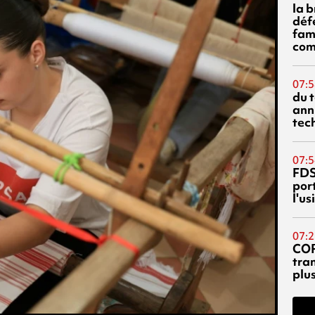
la 
déf
fami
com
07:5
du 
ann
tec
07:5
FDS
port
l'u
07:2
CO
tra
plu