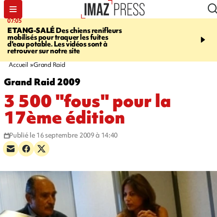
07:05
09:53
ETANG-SALÉ
Des chiens renifleurs
UN ÉTÉ
mobilisés pour traquer les fuites
CATASTROPHIQUE
Ca
d'eau potable. Les vidéos sont à
sécheresse, incendies - 
retrouver sur notre site
"global" pour ne laisser
agriculteur "seul"
Accueil
Grand Raid
Grand Raid 2009
3 500 "fous" pour la
17ème édition
Publié le 16 septembre 2009 à 14:40