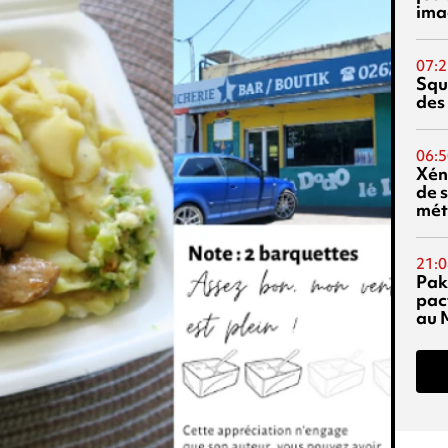
ima
07:2
Squ
des
06:5
Xén
de s
mét
21:0
Pak
pac
au 