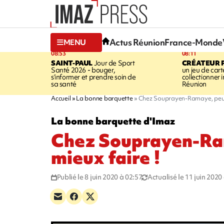
Actus Réunion
France-Monde
MENU
08:53
08:11
SAINT-PAUL
Jour de Sport
CRÉATEUR P
Santé 2026 - bouger,
un jeu de cart
s’informer et prendre soin de
collectionner
sa santé
Réunion
Accueil
La bonne barquette
Chez Souprayen-Ramaye, peut 
La bonne barquette d'Imaz
Chez Souprayen-Ra
mieux faire !
Publié le 8 juin 2020 à 02:57
Actualisé le 11 juin 2020