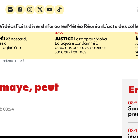
Vidéos
Faits divers
Inforoutes
Météo Réunion
L’actu des coll
07:22
0
ÉI
Xénoscard,
JUSTICE
Le rappeur Moha
À
es à
La Squale condamné à
X
 imaginé à La
deux ans pour des violences
c
sur deux femmes
s
m
mieux faire !
maye, peut
En
08:5
San
 à 08:54
pre
08:1
jeu 