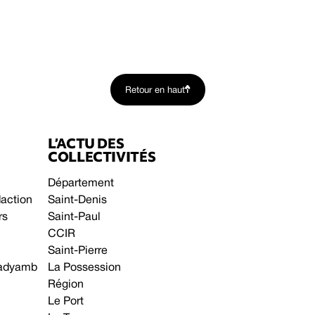
Retour en haut
L’ACTU DES
COLLECTIVITÉS
Département
daction
Saint-Denis
rs
Saint-Paul
CCIR
Saint-Pierre
 gadyamb
La Possession
Région
Le Port