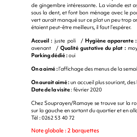
de gingembre intéressante. La viande est a
sous la dent, et font bon ménage avec le po
vert aurait manqué sur ce plat un peu trop ord
étaient peut-être meilleurs, il faut l’espérer.
Accueil :
juste poli /
Hygiène apparente :
avenant /
Qualité gustative du plat :
moy
Parking dédié :
oui
On a aimé :
l’affichage des menus de la sema
On aurait aimé :
un accueil plus souriant, des
Date de la visite
: février 2020
Chez Souprayen/Ramaye se trouve sur la rou
sur la gauche en sortant du quartier et en a
Tél : 0262 53 40 72
Note globale : 2 barquettes