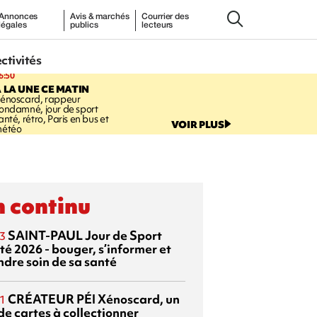
Annonces
Avis & marchés
Courrier des
légales
publics
lecteurs
ectivités
6:50
 LA UNE CE MATIN
énoscard, rappeur
ondamné, jour de sport
anté, rétro, Paris en bus et
VOIR PLUS
étéo
 continu
SAINT-PAUL
Jour de Sport
3
té 2026 - bouger, s’informer et
ndre soin de sa santé
CRÉATEUR PÉI
Xénoscard, un
1
de cartes à collectionner