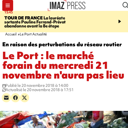
15:45
20:17
TOUR DE FRANCE
La lauréate
À RETENIR CE SOIR
Sé
sortante Pauline Ferrand-Prévot
routière, concours de nou
abandonne avant la 8e étape
du littoral fermée, courr
Darmanin et évacuation
Accueil
Le Port Actualité
En raison des perturbations du réseau routier
Le Port : le marché
forain du mercredi 21
novembre n'aura pas lieu
Publié le 20 novembre 2018 à 14:00
Actualisé le 20 novembre 2018 à 17:51